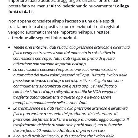
importare i dati e desiderate aggiungere un'altra fonte di dati,
potete farlo nel menu "
Altro
" selezionando nuovamente "
Collega
fonti di dati
".
Non appena concedete all'app l'accesso a una delle app di
tracciamento o ai dispositivi sopra menzionati, i dati registrati
vengono automaticamente importati nell'app. Prestate
attenzione alle seguenti informazioni.
Tenete presente che i dati relativi alla pressione arteriosa e all'attività
fisica vengono trasmessi solo dal momento in cui si attiva la
connessione con l'app. Tutti i dati registrati prima di questa
attivazione non saranno importati nell'app.
La connessione consente l'importazione e la memorizzazione
automatica dei nuovi valori pressori nell'app. Tuttavia, i valori della
pressione arteriosa nell'app o nel dispositivo collegato non sono
continuamente sincronizzati con questa app. Se modificate o
eliminate i dati nell'app collegata, le modifiche NON vengono
trasferite automaticamente a questa app e devono essere
modificate manualmente nella sezione Dati.
La trasmissione dei dati relativi alla pressione arteriosa e all'attività
fisica può variare a seconda del produttore del misuratore di
pressione, del fitness tracker o dell'app di monitoraggio collegata. Il
trasferimento richiede di solito solo pochi minuti, ma può anche
durare fino a 60 minuti o addirittura di più in rari casi.
A causa di problemi tecnici, può succedere che i valori della