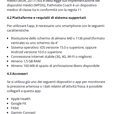
medici (MDR, 2017/745) e della legge sull'implementazione dei
dispositivi medici (MPDG), Pathmate Coach è un dispositivo
medico di classe IIa in conformità con la regola 11.
4.2 Piattaforme e requisiti di sistema supportati
Per utilizzare l'app, è necessario uno smartphone con le seguenti
caratteristiche:
Risoluzione dello schermo di almeno 640 x 1136 pixel (formato
verticale) su uno schermo da 4"
Sistema operativo: iOS versione 15.0 o superiore, oppure
Android versione 10.0 o superiore
Connessione Internet stabile (3G, 4G, Wi-Fi o migliore)
Almeno 1,5 GB RAM
Almeno 100 MB di spazio di archiviazione libero disponibile
4.3 Accessori
Se si utilizza già uno dei seguenti dispositivi o app per monitorare
la pressione arteriosa o i dati relativi all'attività fisica, è possibile
collegarli a questa app:
Apple Health
Google Fit
Fitbit
Garmin Connect