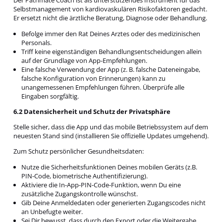
Der Pathmate Coach ist als unterstützendes Instrument für das
Selbstmanagement von kardiovaskulären Risikofaktoren gedacht.
Er ersetzt nicht die ärztliche Beratung, Diagnose oder Behandlung.
Befolge immer den Rat Deines Arztes oder des medizinischen
Personals.
Triff keine eigenständigen Behandlungsentscheidungen allein
auf der Grundlage von App-Empfehlungen.
Eine falsche Verwendung der App (z. B. falsche Dateneingabe,
falsche Konfiguration von Erinnerungen) kann zu
unangemessenen Empfehlungen führen. Überprüfe alle
Eingaben sorgfältig.
6.2 Datensicherheit und Schutz der Privatsphäre
Stelle sicher, dass die App und das mobile Betriebssystem auf dem
neuesten Stand sind (installieren Sie offizielle Updates umgehend).
Zum Schutz persönlicher Gesundheitsdaten:
Nutze die Sicherheitsfunktionen Deines mobilen Geräts (z.B.
PIN-Code, biometrische Authentifizierung).
Aktiviere die In-App-PIN-Code-Funktion, wenn Du eine
zusätzliche Zugangskontrolle wünschst.
Gib Deine Anmeldedaten oder generierten Zugangscodes nicht
an Unbefugte weiter.
Sei Dir bewusst, dass durch den Export oder die Weitergabe