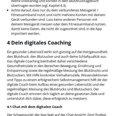
Werte vollständig und korrekt in dein Blutdrucktagebuch
übertragen wurden (vgl. Kapitel 4.3).
Achte darauf, dass nur du dein verbundenes Messgerät /
Fitnessarmband nutzt und nicht mehrere Konten mit deinem
Gerät verbunden sind. Lass keine anderen Personen mit
deinem Messgerät messen oder dein Fitnessarmband nutzen,
damit keine Daten, die nicht dir zugeordnet sind, in die App
importiert werden.
4 Dein digitales Coaching
Ein gesunder Lebensstil wirkt sich günstig auf die Herzgesundheit,
den Blutdruck, den Blutzucker und auch deine Schlafqualität aus.
Das digitale Coaching beinhaltet daher verschiedene
Gesundheitsziele in den Bereichen Bewegung, Ernährung und
Entspannung sowie die regelmäßige Messung des Blutdrucks und
Blutzuckers. Mit Hilfe konkreter Verhaltensziele, Wissenslektionen
und Tipps zu einem erfolgreichem Selbstmanagement hilft dir der
digitale Coach beim Aufbau eines gesunden Lebensstils und der
regelmäßigen Messung des Blutdrucks und Blutzuckers. Der
digitale Coach erinnert dich täglich an deine gesetzten Ziele und
unterstützt dich dabei, diese erfolgreich zu meistern.
4.1 Chat mit dem digitalen Coach
Der Schwerpunkt der App liegt auf der Chat-Ansicht. Dort findest