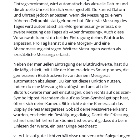
Eintrag vornimmst, wird automatisch das aktuelle Datum und
die aktuelle Uhrzeit für dich voreingestellt. Du kannst Datum
und Uhrzeit jedoch anpassen, wenn die Messung zu einem
früheren Zeitpunkt stattgefunden hat. Die erste Messung des
Tages wird automatisch als «Morgenmessung» erfasst, die
zweite Messung des Tages als «Abendmessung». Auch diese
Vorauswahl kannst du bei der Eintragung deines Blutdrucks
anpassen. Pro Tag kannst du eine Morgen- und eine
Abendmessung eintragen. Weitere Messungen werden als
«zusätzliche Messung» erfasst.
Neben der manuellen Eintragung der Blutdruckwerte, hast du
die Möglichkeit, mit Hilfe der Kamera deines Smartphones, die
gemessenen Blutdruckwerte von deinem Messgerät
automatisch abzulesen. Du kannst diese Funktion nutzen,
indem du eine Messung hinzufügst und anstatt die
Blutdruckwerte manuell einzutragen, oben rechts auf das Scan-
Symbol tippst. Nachdem du auf das Scan-Symbol getippt hast,
öffnet sich deine Kamera. Bitte richte deine Kamera auf das
Display deines Messgerätes. Sobald deine Messwerte erkannt
wurden, erscheint ein Bestätigungsdialog. Damit die Erfassung
schnell und fehlerfrei funktioniert, ist es wichtig, dass du beim
Einlesen der Werte, ein paar Dinge beachtest:
Achte auf gute Lichtverhältnisse und versuche Spiegelungen