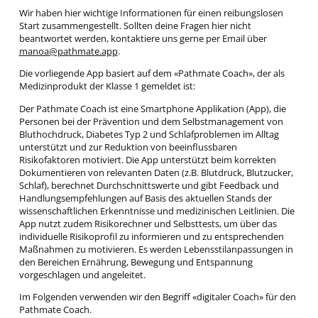
Wir haben hier wichtige Informationen für einen reibungslosen
Start zusammengestellt. Sollten deine Fragen hier nicht
beantwortet werden, kontaktiere uns gerne per Email über
manoa@pathmate.app
.
Die vorliegende App basiert auf dem «Pathmate Coach», der als
Medizinprodukt der Klasse 1 gemeldet ist:
Der Pathmate Coach ist eine Smartphone Applikation (App), die
Personen bei der Prävention und dem Selbstmanagement von
Bluthochdruck, Diabetes Typ 2 und Schlafproblemen im Alltag
unterstützt und zur Reduktion von beeinflussbaren
Risikofaktoren motiviert. Die App unterstützt beim korrekten
Dokumentieren von relevanten Daten (z.B. Blutdruck, Blutzucker,
Schlaf), berechnet Durchschnittswerte und gibt Feedback und
Handlungsempfehlungen auf Basis des aktuellen Stands der
wissenschaftlichen Erkenntnisse und medizinischen Leitlinien. Die
App nutzt zudem Risikorechner und Selbsttests, um über das
individuelle Risikoprofil zu informieren und zu entsprechenden
Maßnahmen zu motivieren. Es werden Lebensstilanpassungen in
den Bereichen Ernährung, Bewegung und Entspannung
vorgeschlagen und angeleitet.
Im Folgenden verwenden wir den Begriff «digitaler Coach» für den
Pathmate Coach.