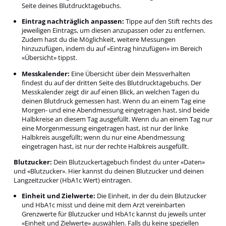
Seite deines Blutdrucktagebuchs.
Eintrag nachträglich anpassen:
Tippe auf den Stift rechts des
jeweiligen Eintrags, um diesen anzupassen oder zu entfernen.
Zudem hast du die Möglichkeit, weitere Messungen
hinzuzufügen, indem du auf «Eintrag hinzufügen» im Bereich
«Übersicht» tippst.
Messkalender:
Eine Übersicht über dein Messverhalten
findest du auf der dritten Seite des Blutdrucktagebuchs. Der
Messkalender zeigt dir auf einen Blick, an welchen Tagen du
deinen Blutdruck gemessen hast. Wenn du an einem Tag eine
Morgen- und eine Abendmessung eingetragen hast, sind beide
Halbkreise an diesem Tag ausgefüllt. Wenn du an einem Tag nur
eine Morgenmessung eingetragen hast, ist nur der linke
Halbkreis ausgefüllt; wenn du nur eine Abendmessung
eingetragen hast, ist nur der rechte Halbkreis ausgefüllt.
Blutzucker:
Dein Blutzuckertagebuch findest du unter «Daten»
und «Blutzucker». Hier kannst du deinen Blutzucker und deinen
Langzeitzucker (HbA1c Wert) eintragen.
Einheit und Zielwerte:
Die Einheit, in der du dein Blutzucker
und HbA1c misst und deine mit dem Arzt vereinbarten
Grenzwerte für Blutzucker und HbA1c kannst du jeweils unter
«Einheit und Zielwerte» auswählen. Falls du keine speziellen