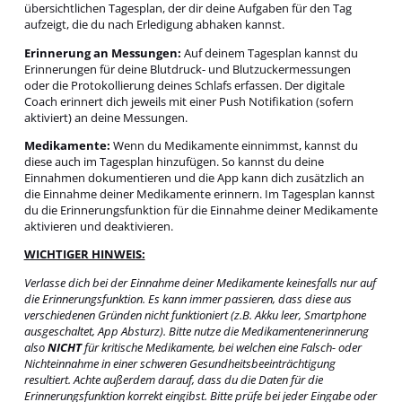
übersichtlichen Tagesplan, der dir deine Aufgaben für den Tag
aufzeigt, die du nach Erledigung abhaken kannst.
Erinnerung an Messungen:
Auf deinem Tagesplan kannst du
Erinnerungen für deine Blutdruck- und Blutzuckermessungen
oder die Protokollierung deines Schlafs erfassen. Der digitale
Coach erinnert dich jeweils mit einer Push Notifikation (sofern
aktiviert) an deine Messungen.
Medikamente:
Wenn du Medikamente einnimmst, kannst du
diese auch im Tagesplan hinzufügen. So kannst du deine
Einnahmen dokumentieren und die App kann dich zusätzlich an
die Einnahme deiner Medikamente erinnern. Im Tagesplan kannst
du die Erinnerungsfunktion für die Einnahme deiner Medikamente
aktivieren und deaktivieren.
WICHTIGER HINWEIS:
Verlasse dich bei der Einnahme deiner Medikamente keinesfalls nur auf
die Erinnerungsfunktion. Es kann immer passieren, dass diese aus
verschiedenen Gründen nicht funktioniert (z.B. Akku leer, Smartphone
ausgeschaltet, App Absturz). Bitte nutze die Medikamentenerinnerung
also
NICHT
für kritische Medikamente, bei welchen eine Falsch- oder
Nichteinnahme in einer schweren Gesundheitsbeeinträchtigung
resultiert. Achte außerdem darauf, dass du die Daten für die
Erinnerungsfunktion korrekt eingibst. Bitte prüfe bei jeder Eingabe oder