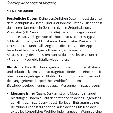
Änderung deine Angaben sorgfältig.
4.3 Deine Daten
Persönliche Daten:
Deine persönlichen Daten findest du unter
dem Menüpunkt «Daten» und «Persönliche Daten». Hier findest
du deinen Namen, dein Geschlecht, dein Geburtsdatum,
Vitaldaten (z.B. Gewicht und Größe), Daten zu Diagnose und
Therapie (z.B. Vorliegen von Bluthochdruck, Diabetes Typ 2,
Schlafstörungen), und Angaben zu berechneten Risiken (z.B.
Herzalter). Du kannst alle Angaben, die nicht von der App
berechnet bzw. bereitgestellt werden, anpassen. Zur
Aktualisierung deiner Risiken kannst du die Selbsttests unter
«Programm» beliebig häufig wiederholen.
Blutdruck:
Dein Blutdrucktagebuch findest du unter «Daten»
und «Blutdruck». Im Blutdrucktagebuch findest du eine Übersicht
über deine eingetragenen Blutdruck- und Pulsmessungen und
dein angegebenes körperliches Wohlbefinden. Im
Blutdrucktagebuch kannst du auch Messungen hinzuzufügen.
Messung hinzufügen:
Du kannst eine Messung manuell
hinzufügen, indem du auf der ersten Seite deines Tagebuchs
auf «Eintrag hinzufügen» tippst. Bei jeder Eintragung deines
Blutdrucks kannst du optional auch deinen Puls und dein
aktuelles körperliches Wohlbefinden angeben. Wenn du einen