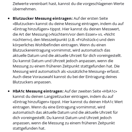
Zielwerte vereinbart hast, kannst du die vorgeschlagenen Werte
übernehmen.
Blutzucker Messung eintragen:
Auf der ersten Seite
«Blutzucker» kannst du deine Messung eintragen, indem du auf
«Eintrag hinzufügen» tippst. Hier kannst du deinen Messwert,
die Art der Messung («Nüchtern/vor dem Essen» vs. «Nicht
nüchtern»), den Messzeitpunkt (z.B. «Frühstück») und dein
körperliches Wohlbefinden eintragen. Wenn du einen
Blutzuckereintragung vornimmst, wird automatisch das
aktuelle Datum und die aktuelle Uhrzeit für dich voreingestellt.
Du kannst Datum und Uhrzeit jedoch anpassen, wenn die
Messung zu einem früheren Zeitpunkt stattgefunden hat. Die
Messung wird automatisch als «zusätzliche Messung» erfasst.
Auch diese Vorauswahl kannst du bei der Eintragung deines
Blutzuckers anpassen.
HbA1c Messung eintragen:
Auf der zweiten Seite «HbA1c»
kannst du deinen Langzeitzucker eintragen, indem du auf
«Eintrag hinzufügen» tippst. Hier kannst du deinen HbA1c Wert
eintragen. Wenn du eine Eintragung vornimmst, wird
automatisch das aktuelle Datum und die aktuelle Uhrzeit für
dich voreingestellt. Du kannst Datum und Uhrzeit jedoch
anpassen, wenn die Messung zu einem früheren Zeitpunkt
stattgefunden hat.