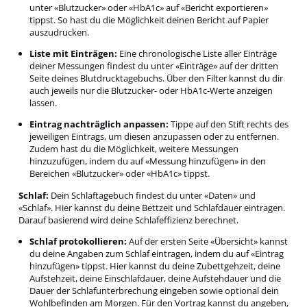
unter «Blutzucker» oder «HbA1c» auf «Bericht exportieren»
tippst. So hast du die Möglichkeit deinen Bericht auf Papier
auszudrucken.
Liste mit Einträgen:
Eine chronologische Liste aller Einträge
deiner Messungen findest du unter «Einträge» auf der dritten
Seite deines Blutdrucktagebuchs. Über den Filter kannst du dir
auch jeweils nur die Blutzucker- oder HbA1c-Werte anzeigen
lassen.
Eintrag nachträglich anpassen:
Tippe auf den Stift rechts des
jeweiligen Eintrags, um diesen anzupassen oder zu entfernen.
Zudem hast du die Möglichkeit, weitere Messungen
hinzuzufügen, indem du auf «Messung hinzufügen» in den
Bereichen «Blutzucker» oder «HbA1c» tippst.
Schlaf:
Dein Schlaftagebuch findest du unter «Daten» und
«Schlaf». Hier kannst du deine Bettzeit und Schlafdauer eintragen.
Darauf basierend wird deine Schlafeffizienz berechnet.
Schlaf protokollieren:
Auf der ersten Seite «Übersicht» kannst
du deine Angaben zum Schlaf eintragen, indem du auf «Eintrag
hinzufügen» tippst. Hier kannst du deine Zubettgehzeit, deine
Aufstehzeit, deine Einschlafdauer, deine Aufstehdauer und die
Dauer der Schlafunterbrechung eingeben sowie optional dein
Wohlbefinden am Morgen. Für den Vortrag kannst du angeben,