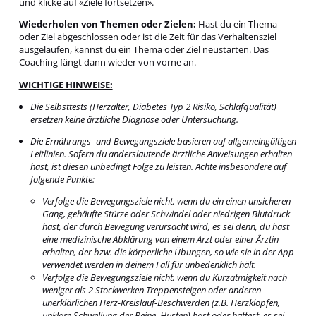
und klicke auf «Ziele fortsetzen».
Wiederholen von Themen oder Zielen:
Hast du ein Thema
oder Ziel abgeschlossen oder ist die Zeit für das Verhaltensziel
ausgelaufen, kannst du ein Thema oder Ziel neustarten. Das
Coaching fängt dann wieder von vorne an.
WICHTIGE HINWEISE:
Die Selbsttests (Herzalter, Diabetes Typ 2 Risiko, Schlafqualität)
ersetzen keine ärztliche Diagnose oder Untersuchung.
Die Ernährungs- und Bewegungsziele basieren auf allgemeingültigen
Leitlinien. Sofern du anderslautende ärztliche Anweisungen erhalten
hast, ist diesen unbedingt Folge zu leisten. Achte insbesondere auf
folgende Punkte:
Verfolge die Bewegungsziele nicht, wenn du ein einen unsicheren
Gang, gehäufte Stürze oder Schwindel oder niedrigen Blutdruck
hast, der durch Bewegung verursacht wird, es sei denn, du hast
eine medizinische Abklärung von einem Arzt oder einer Ärztin
erhalten, der bzw. die körperliche Übungen, so wie sie in der App
verwendet werden in deinem Fall für unbedenklich hält.
Verfolge die Bewegungsziele nicht, wenn du Kurzatmigkeit nach
weniger als 2 Stockwerken Treppensteigen oder anderen
unerklärlichen Herz-Kreislauf-Beschwerden (z.B. Herzklopfen,
unklare Schwellung der Beine, Husten) hast oder hattest, es sei