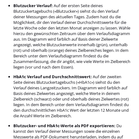
Blutzucker Verlauf:
Auf der ersten Seite deines
Blutzuckertagebuchs («Blutzucker») siehst du den Verlauf
deiner Messungen des aktuellen Tages. Zudem hast du die
Möglichkeit, dir den Verlauf deiner Durchschnittswerte für die
letzte Woche oder den letzten Monat anzeigen zu lassen. Wähle
hierzu den gewünschten Zeitraum über dem Verlaufsdiagramm
aus. Im Diagramm wird farblich auf Basis deiner Zielwerte
angezeigt, welche Blutzuckerwerte innerhalb (grün), unterhalb
(rot) und oberhalb (orange) deines Zielbereiches liegen. In dem
Bereich unter dem Verlaufsdiagramm findest du die
Zusammenfassung, die dir angibt, wie viele Werte im Zielbereich
liegen (vor und nach dem Essen).
HbA1c Verlauf und Durchschnittswert:
Auf der zweiten
Seite deines Blutzuckertagebuchs («HbA1c») siehst du den
Verlauf deines Langzeitzuckers. Im Diagramm wird farblich auf
Basis deines Zielwertes angezeigt, welche Werte in deinem
Zielbereich (schwarz) oder und oberhalb deines Zielwertes (rot)
liegen. In dem Bereich unter dem Verlaufsdiagramm findest du
den durchschnittlichen HbA1c Wert der letzten 12 Monate und
die Anzahl Werte im Zielbereich.
Blutzucker- und HbA1c-Werte als PDF exportieren:
Du
kannst den Verlauf deiner Messungen sowie die einzelnen
Messwerte als PDF-Dokument herunterladen, indem du auf