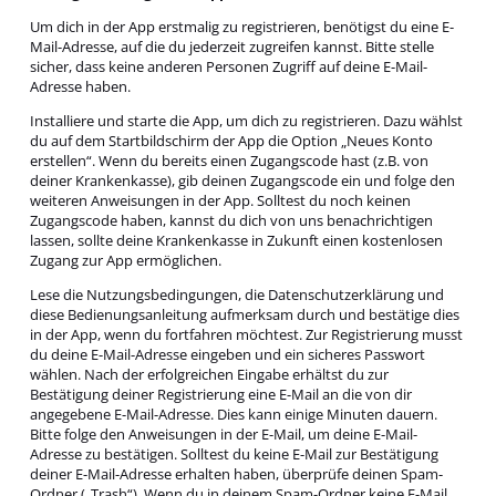
Um dich in der App erstmalig zu registrieren, benötigst du eine E-
Mail-Adresse, auf die du jederzeit zugreifen kannst. Bitte stelle
sicher, dass keine anderen Personen Zugriff auf deine E-Mail-
Adresse haben.
Installiere und starte die App, um dich zu registrieren. Dazu wählst
du auf dem Startbildschirm der App die Option „Neues Konto
erstellen“. Wenn du bereits einen Zugangscode hast (z.B. von
deiner Krankenkasse), gib deinen Zugangscode ein und folge den
weiteren Anweisungen in der App. Solltest du noch keinen
Zugangscode haben, kannst du dich von uns benachrichtigen
lassen, sollte deine Krankenkasse in Zukunft einen kostenlosen
Zugang zur App ermöglichen.
Lese die Nutzungsbedingungen, die Datenschutzerklärung und
diese Bedienungsanleitung aufmerksam durch und bestätige dies
in der App, wenn du fortfahren möchtest. Zur Registrierung musst
du deine E-Mail-Adresse eingeben und ein sicheres Passwort
wählen. Nach der erfolgreichen Eingabe erhältst du zur
Bestätigung deiner Registrierung eine E-Mail an die von dir
angegebene E-Mail-Adresse. Dies kann einige Minuten dauern.
Bitte folge den Anweisungen in der E-Mail, um deine E-Mail-
Adresse zu bestätigen. Solltest du keine E-Mail zur Bestätigung
deiner E-Mail-Adresse erhalten haben, überprüfe deinen Spam-
Ordner („Trash“). Wenn du in deinem Spam-Ordner keine E-Mail