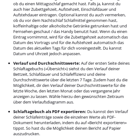
ob du einen Mittagsschlaf gemacht hast. Falls ja, kannst du
auch hier Zubettgehzeit, Aufstehzeit, Einschlafdauer und
Aufstehdauer eintragen. Optional kannst du auch vermerken,
ob du vor dem Nachtschlaf Schlafmittel genommen hast,
koffeinhaltige oder alkoholische Getränke getrunken hast und
Fernsehen geschaut / das Handy benutzt hast. Wenn du einen
Eintrag vornimmst, wird für die Zubettgehzeit automatisch das
Datum des Vortrags und für die Aufstehzeit automatisch das
Datum des aktuellen Tags für dich voreingestellt. Du kannst
Datum und Uhrzeit jedoch anpassen.
Verlauf und Durchschnittswerte:
Auf der ersten Seite deines
Schlaftagebuchs («Übersicht») siehst du den Verlauf deiner
Bettzeit, Schlafdauer und Schlafeffizienz und deine
Durchschnittswerte über die letzten 7 Tage. Zudem hast du die
Möglichkeit, dir den Verlauf deiner Durchschnittswerte für die
letzte Woche, den letzten Monat oder das vergangene Jahr
anzeigen zu lassen. Wähle hierzu den gewünschten Zeitraum
über dem Verlaufsdiagramm aus.
Schlaftagebuch als PDF exportieren:
Du kannst den Verlauf
deiner Schlafeinträge sowie die einzelnen Werte als PDF-
Dokument herunterladen, indem du auf «Bericht exportieren»
tippst. So hast du die Möglichkeit deinen Bericht auf Papier
auszudrucken.